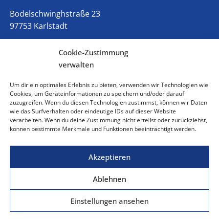
Bodelschwinghstraße 23
97753 Karlstadt
Mail:
leitung@kinderhaus-zhf.de
Cookie-Zustimmung
verwalten
Telefon Leitung, Tina Ehrenfeld:
09353-98404-10
Um dir ein optimales Erlebnis zu bieten, verwenden wir Technologien wie
Cookies, um Geräteinformationen zu speichern und/oder darauf
zuzugreifen. Wenn du diesen Technologien zustimmst, können wir Daten
Mail:
verwaltung@kinderhaus-zhf.de
wie das Surfverhalten oder eindeutige IDs auf dieser Website
verarbeiten. Wenn du deine Zustimmung nicht erteilst oder zurückziehst,
Telefon Verwaltung, Kerstin Richter: 09353-98404-20
können bestimmte Merkmale und Funktionen beeinträchtigt werden.
Öffnungszeiten
Akzeptieren
Montag bis Donnerstag: 7.15 Uhr bis 16.00 Uhr
Ablehnen
Freitag: 7.15 Uhr bis 15.00 Uhr
Einstellungen ansehen